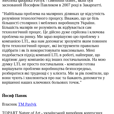
Меблева фабрика Pavlyk - сімейний бізнес, який був
заснований Йосифом Павликом в 2007 році в Закарпатті.
"Найбільша проблема на малярних ділянках це відсутність
розуміння технологічного процесу. Вважаю, що це біль
більшості столярних і меблевих виробництв України.
Більшість малярів не розуміють як відбувається сам
технологічний процес. Це дійсно дуже серйозна і ключова
проблема на ринку. Ми зараз вирішуємо цю проблему з
компанією LTL, яка нам допомагає зрозуміти яким повинен
бути технологічний процес, які інструменти правильно
підібрати і як їх використовувати максимально. Мені
подобається підхід компанії LTL в роботі, найперше, що
відрізняє дану компанію від інших постачальників. На мою
думку LTL не просто постачальник - компанія готова
вирішувати проблеми виробництва безпосередньо,
розбиратися які труднощі є у клієнта. Ми за рік помітили, що
вони чують і хвилюються про нас та бажають допомогти у
вирішенні наших ключових больових точок."
Йосиф Павик
Власник
ТМ Pavlyk
TOPART Nature of Art - український виробник корпусних