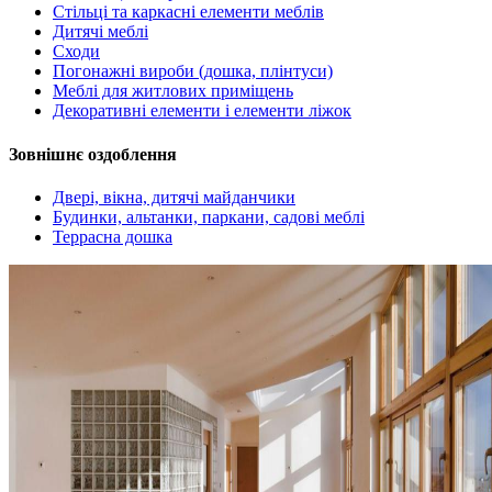
Стільці та каркасні елементи меблів
Дитячі меблі
Сходи
Погонажні вироби (дошка, плінтуси)
Меблі для житлових приміщень
Декоративні елементи і елементи ліжок
Зовнішнє оздоблення
Двері, вікна, дитячі майданчики
Будинки, альтанки, паркани, садові меблі
Террасна дошка