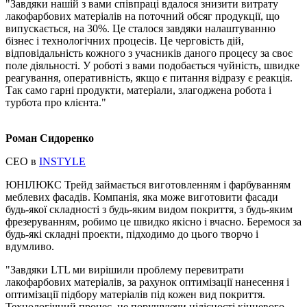
"Завдяки нашій з вами співпраці вдалося знизити витрату
лакофарбових матеріалів на поточний обсяг продукції, що
випускається, на 30%. Це сталося завдяки налаштуванню
бізнес і технологічних процесів. Це черговість дій,
відповідальність кожного з учасників даного процесу за своє
поле діяльності. У роботі з вами подобається чуйність, швидке
реагування, оперативність, якщо є питання відразу є реакція.
Так само гарні продукти, матеріали, злагоджена робота і
турбота про клієнта."
Роман Сидоренко
СЕО в
INSTYLE
ЮНІЛЮКС Трейд займається виготовленням і фарбуванням
меблевих фасадів. Компанія, яка може виготовити фасади
будь-якої складності з будь-яким видом покриття, з будь-яким
фрезеруванням, робимо це швидко якісно і вчасно. Беремося за
будь-які складні проекти, підходимо до цього творчо і
вдумливо.
"Завдяки LTL ми вирішили проблему перевитрати
лакофарбових матеріалів, за рахунок оптимізації нанесення і
оптимізації підбору матеріалів під кожен вид покриття.
Технологічний процес, не порушуючи цілісності кінцевого