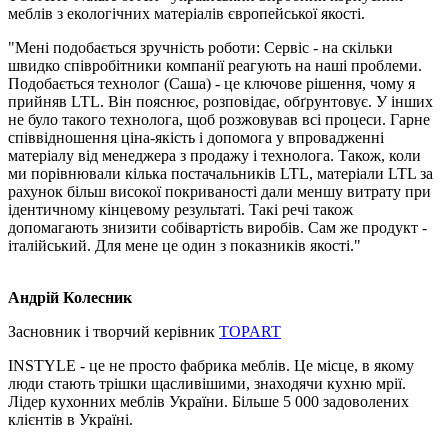
меблів з екологічних матеріалів європейської якості.
"Мені подобається зручність роботи: Сервіс - на скільки
швидко співробітники компанії реагують на наші проблеми.
Подобається технолог (Саша) - це ключове рішення, чому я
прийняв LTL. Він пояснює, розповідає, обґрунтовує. У інших
не було такого технолога, щоб розжовував всі процеси. Гарне
співвідношення ціна-якість і допомога у впровадженні
матеріалу від менеджера з продажу і технолога. Також, коли
ми порівнювали кілька постачальників LTL, матеріали LTL за
рахунок більш високої покриваності дали меншу витрату при
ідентичному кінцевому результаті. Такі речі також
допомагають знизити собівартість виробів. Сам же продукт -
італійський. Для мене це один з показників якості."
Андрій Колесник
Засновник і творчий керівник
TOPART
INSTYLE - це не просто фабрика меблів. Це місце, в якому
люди стають трішки щасливішими, знаходячи кухню мрії.
Лідер кухонних меблів України. Більше 5 000 задоволених
клієнтів в Україні.