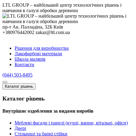
LTL GROUP – найбільший центр технологічних рішень і
навчання в галузі обробки деревини
пр-т Ак. Палладіна, 32Б
Київ
+380976442002
zakaz@ltl.com.ua
Рішення для виробництва
Лакофарбові матеріали
Школа малярів
Контакти
(044) 503-8495
Каталог рiшень
Каталог рiшень
Внутрішнє оздоблення за видами виробів
Меблеві фасади і панелі (кухні, ванни, вітальні, офіси)
Двері
Стільниці та барні стійки