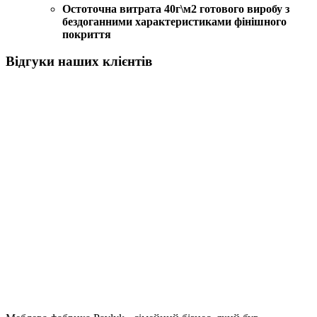
Остоточна витрата 40г\м2 готового виробу з
бездоганними характеристиками фінішного
покриття
Вiдгуки наших клiєнтiв