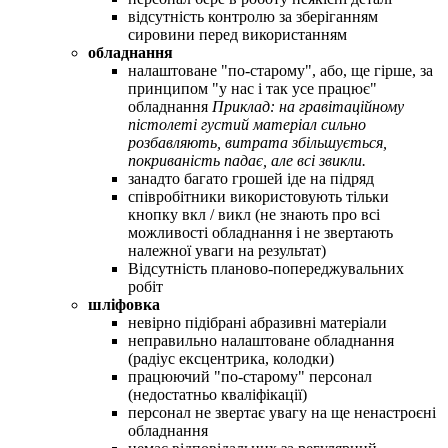
відсутність контролю за зберіганням
сировини перед використанням
обладнання
налаштоване "по-старому", або, ще гірше, за
принципом "у нас і так усе працює"
обладнання
Приклад: на гравітаційному
пістолеті густий матеріал сильно
розбавляють, витрата збільшується,
покриваність падає, але всі звикли.
занадто багато грошей іде на підряд
співробітники використовують тільки
кнопку вкл / викл (не знають про всі
можливості обладнання і не звертають
належної уваги на результат)
Відсутність планово-попереджувальних
робіт
шліфовка
невірно підібрані абразивні матеріали
неправильно налаштоване обладнання
(радіус ексцентрика, колодки)
працюючий "по-старому" персонал
(недостатньо кваліфікації)
персонал не звертає увагу на ще ненастроєні
обладнання