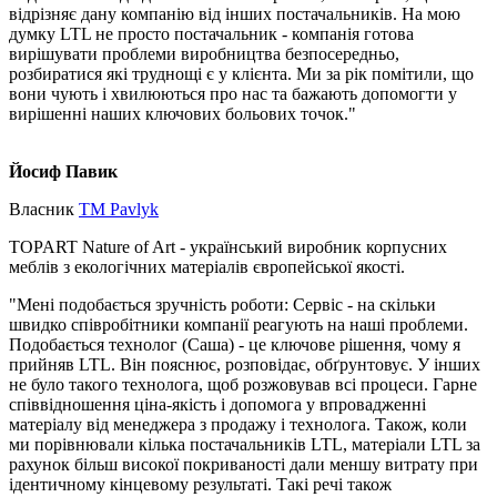
відрізняє дану компанію від інших постачальників. На мою
думку LTL не просто постачальник - компанія готова
вирішувати проблеми виробництва безпосередньо,
розбиратися які труднощі є у клієнта. Ми за рік помітили, що
вони чують і хвилюються про нас та бажають допомогти у
вирішенні наших ключових больових точок."
Йосиф Павик
Власник
ТМ Pavlyk
TOPART Nature of Art - український виробник корпусних
меблів з екологічних матеріалів європейської якості.
"Мені подобається зручність роботи: Сервіс - на скільки
швидко співробітники компанії реагують на наші проблеми.
Подобається технолог (Саша) - це ключове рішення, чому я
прийняв LTL. Він пояснює, розповідає, обґрунтовує. У інших
не було такого технолога, щоб розжовував всі процеси. Гарне
співвідношення ціна-якість і допомога у впровадженні
матеріалу від менеджера з продажу і технолога. Також, коли
ми порівнювали кілька постачальників LTL, матеріали LTL за
рахунок більш високої покриваності дали меншу витрату при
ідентичному кінцевому результаті. Такі речі також