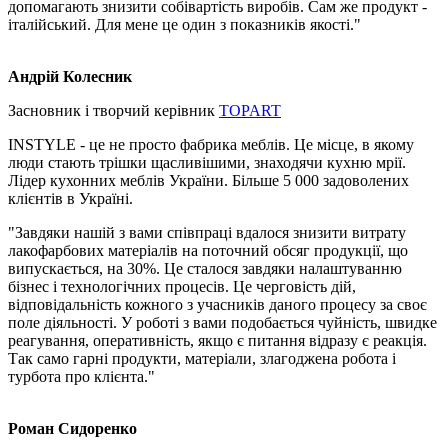
допомагають знизити собівартість виробів. Сам же продукт -
італійський. Для мене це один з показників якості."
Андрій Колесник
Засновник і творчий керівник
TOPART
INSTYLE - це не просто фабрика меблів. Це місце, в якому
люди стають трішки щасливішими, знаходячи кухню мрії.
Лідер кухонних меблів України. Більше 5 000 задоволених
клієнтів в Україні.
"Завдяки нашій з вами співпраці вдалося знизити витрату
лакофарбових матеріалів на поточний обсяг продукції, що
випускається, на 30%. Це сталося завдяки налаштуванню
бізнес і технологічних процесів. Це черговість дій,
відповідальність кожного з учасників даного процесу за своє
поле діяльності. У роботі з вами подобається чуйність, швидке
реагування, оперативність, якщо є питання відразу є реакція.
Так само гарні продукти, матеріали, злагоджена робота і
турбота про клієнта."
Роман Сидоренко