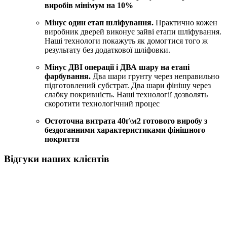
виробів мінімум на 10%
Мінус один етап шліфування.
Практично кожен
виробник дверей виконує зайві етапи шліфування.
Наші технологи покажуть як домогтися того ж
результату без додаткової шліфовки.
Мінус ДВІ операції і ДВА шару на етапі
фарбування.
Два шари грунту через неправильно
підготовлений субстрат. Два шари фінішу через
слабку покривність. Наші технології дозволять
скоротити технологічний процес
Остоточна витрата 40г\м2 готового виробу з
бездоганними характеристиками фінішного
покриття
Вiдгуки наших клiєнтiв