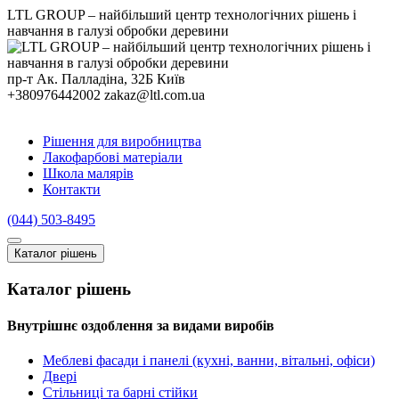
LTL GROUP – найбільший центр технологічних рішень і
навчання в галузі обробки деревини
пр-т Ак. Палладіна, 32Б
Київ
+380976442002
zakaz@ltl.com.ua
Рішення для виробництва
Лакофарбові матеріали
Школа малярів
Контакти
(044) 503-8495
Каталог рiшень
Каталог рiшень
Внутрішнє оздоблення за видами виробів
Меблеві фасади і панелі (кухні, ванни, вітальні, офіси)
Двері
Стільниці та барні стійки