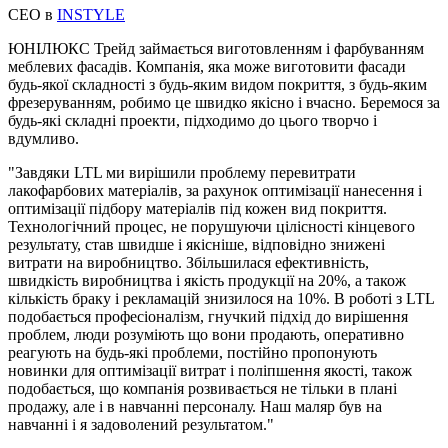
СЕО в
INSTYLE
ЮНІЛЮКС Трейд займається виготовленням і фарбуванням
меблевих фасадів. Компанія, яка може виготовити фасади
будь-якої складності з будь-яким видом покриття, з будь-яким
фрезеруванням, робимо це швидко якісно і вчасно. Беремося за
будь-які складні проекти, підходимо до цього творчо і
вдумливо.
"Завдяки LTL ми вирішили проблему перевитрати
лакофарбових матеріалів, за рахунок оптимізації нанесення і
оптимізації підбору матеріалів під кожен вид покриття.
Технологічний процес, не порушуючи цілісності кінцевого
результату, став швидше і якісніше, відповідно знижені
витрати на виробництво. Збільшилася ефективність,
швидкість виробництва і якість продукції на 20%, а також
кількість браку і рекламацій знизилося на 10%. В роботі з LTL
подобається професіоналізм, гнучкий підхід до вирішення
проблем, люди розуміють що вони продають, оперативно
реагують на будь-які проблеми, постійно пропонують
новинки для оптимізації витрат і поліпшення якості, також
подобається, що компанія розвивається не тільки в плані
продажу, але і в навчанні персоналу. Наш маляр був на
навчанні і я задоволений результатом."