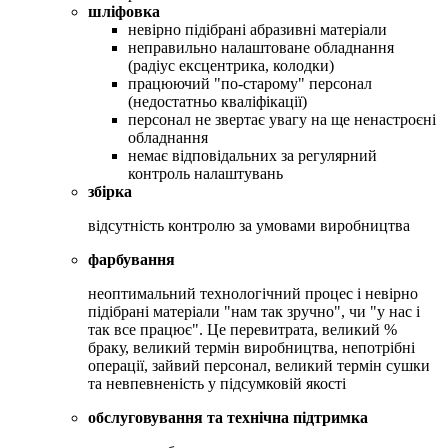
шліфовка
невірно підібрані абразивні матеріали
неправильно налаштоване обладнання
(радіус ексцентрика, колодки)
працюючий "по-старому" персонал
(недостатньо кваліфікації)
персонал не звертає увагу на ще ненастроєні
обладнання
немає відповідальних за регулярний
контроль налаштувань
збірка
відсутність контролю за умовами виробництва
фарбування
неоптимальний технологічний процес і невірно
підібрані матеріали "нам так зручно", чи "у нас і
так все працює". Це перевитрата, великий %
браку, великий термін виробництва, непотрібні
операції, зайвий персонал, великий термін сушки
та невпевненість у підсумковій якості
обслуговування та технічна підтримка