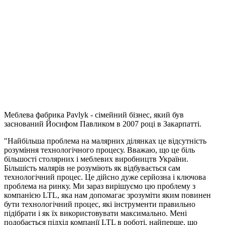
Меблева фабрика Pavlyk - сімейний бізнес, який був
заснований Йосифом Павликом в 2007 році в Закарпатті.
"Найбільша проблема на малярних ділянках це відсутність
розуміння технологічного процесу. Вважаю, що це біль
більшості столярних і меблевих виробництв України.
Більшість малярів не розуміють як відбувається сам
технологічний процес. Це дійсно дуже серйозна і ключова
проблема на ринку. Ми зараз вирішуємо цю проблему з
компанією LTL, яка нам допомагає зрозуміти яким повинен
бути технологічний процес, які інструменти правильно
підібрати і як їх використовувати максимально. Мені
подобається підхід компанії LTL в роботі, найперше, що