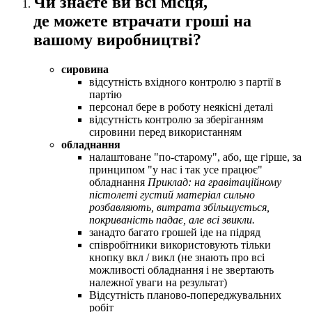
Чи знаєте ви всі місця,
де можете втрачати гроші на
вашому виробництві?
сировина
відсутність вхідного контролю з партії в
партію
персонал бере в роботу неякісні деталі
відсутність контролю за зберіганням
сировини перед використанням
обладнання
налаштоване "по-старому", або, ще гірше, за
принципом "у нас і так усе працює"
обладнання
Приклад: на гравітаційному
пістолеті густий матеріал сильно
розбавляють, витрата збільшується,
покриваність падає, але всі звикли.
занадто багато грошей іде на підряд
співробітники використовують тільки
кнопку вкл / викл (не знають про всі
можливості обладнання і не звертають
належної уваги на результат)
Відсутність планово-попереджувальних
робіт